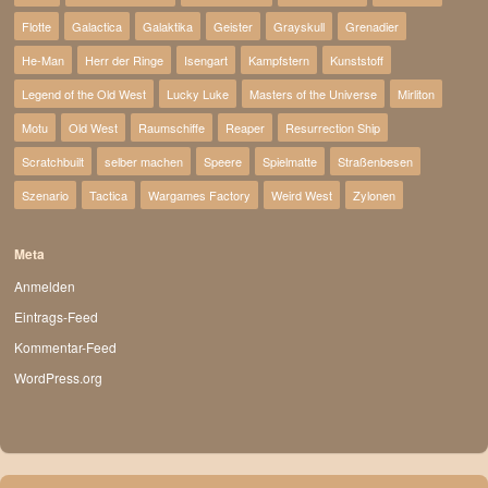
Flotte
Galactica
Galaktika
Geister
Grayskull
Grenadier
He-Man
Herr der Ringe
Isengart
Kampfstern
Kunststoff
Legend of the Old West
Lucky Luke
Masters of the Universe
Mirliton
Motu
Old West
Raumschiffe
Reaper
Resurrection Ship
Scratchbuilt
selber machen
Speere
Spielmatte
Straßenbesen
Szenario
Tactica
Wargames Factory
Weird West
Zylonen
Meta
Anmelden
Eintrags-Feed
Kommentar-Feed
WordPress.org