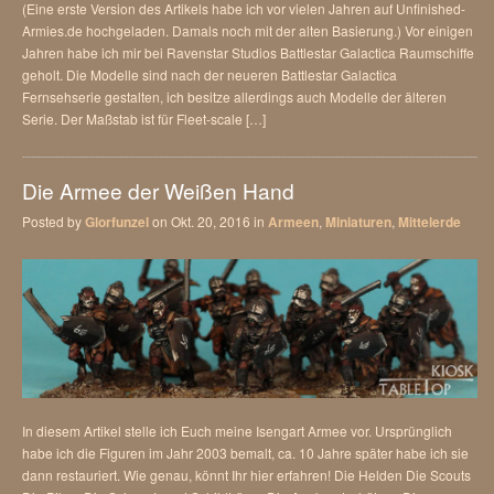
(Eine erste Version des Artikels habe ich vor vielen Jahren auf Unfinished-
Armies.de hochgeladen. Damals noch mit der alten Basierung.) Vor einigen
Jahren habe ich mir bei Ravenstar Studios Battlestar Galactica Raumschiffe
geholt. Die Modelle sind nach der neueren Battlestar Galactica
Fernsehserie gestalten, ich besitze allerdings auch Modelle der älteren
Serie. Der Maßstab ist für Fleet-scale […]
Die Armee der Weißen Hand
Posted by
Glorfunzel
on Okt. 20, 2016 in
Armeen
,
Miniaturen
,
Mittelerde
In diesem Artikel stelle ich Euch meine Isengart Armee vor. Ursprünglich
habe ich die Figuren im Jahr 2003 bemalt, ca. 10 Jahre später habe ich sie
dann restauriert. Wie genau, könnt Ihr hier erfahren! Die Helden Die Scouts