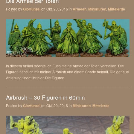
Die Armee der Toten
Posted by
Glorfunzel
on Okt. 20, 2016 in
Armeen
,
Miniaturen
,
Mittelerde
In diesem Artikel möchte ich Euch meine Armee der Toten vorstellen. Die
Figuren habe ich mit meiner Airbrush und einem Shade bemalt. Die genaue
Anleitung findet Ihr hier. Die Figuren
Airbrush – 30 Figuren in 60min
Posted by
Glorfunzel
on Okt. 20, 2016 in
Miniaturen
,
Mittelerde