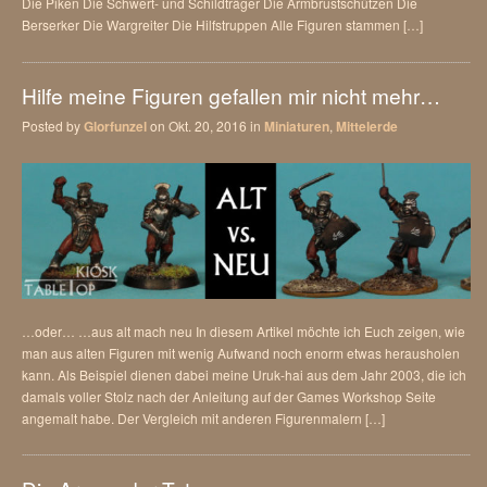
Die Piken Die Schwert- und Schildträger Die Armbrustschützen Die
Berserker Die Wargreiter Die Hilfstruppen Alle Figuren stammen […]
Hilfe meine Figuren gefallen mir nicht mehr…
Posted by
Glorfunzel
on Okt. 20, 2016 in
Miniaturen
,
Mittelerde
…oder… …aus alt mach neu In diesem Artikel möchte ich Euch zeigen, wie
man aus alten Figuren mit wenig Aufwand noch enorm etwas herausholen
kann. Als Beispiel dienen dabei meine Uruk-hai aus dem Jahr 2003, die ich
damals voller Stolz nach der Anleitung auf der Games Workshop Seite
angemalt habe. Der Vergleich mit anderen Figurenmalern […]