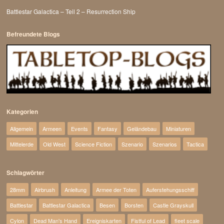
Battlestar Galactica – Teil 2 – Resurrection Ship
Befreundete Blogs
Kategorien
Allgemein
Armeen
Events
Fantasy
Geländebau
Miniaturen
Mittelerde
Old West
Science Fiction
Szenario
Szenarios
Tactica
Schlagwörter
28mm
Airbrush
Anleitung
Armee der Toten
Auferstehungsschiff
Battlestar
Battlestar Galactica
Besen
Borsten
Castle Grayskull
Cylon
Dead Man's Hand
Ereigniskarten
Fistful of Lead
fleet scale