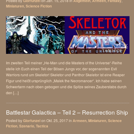
Posted by
Glorfunzel
on Jan. 15, 2018 in
Allgemein
,
Armeen
,
Fantasy
,
Miniaturen
,
Science Fiction
Im zweiten Teil meiner „He-Man und die Masters of the Universe“-Reihe
stelle ich Euch einen Teil der Bösen Jungs vor, der sogenannten Evil
Warriors rund um Skeletor! Skeletor und Panthor Skeletor ist eine Reaper
Figur und heißt ursprünglich „Malek the Necromancer“. Ich habe seinen
Schwertarm nach oben gebogen und die Spitze seines Zauberstabs durch
den […]
Battlestar Galactica – Teil 2 – Resurrection Ship
Posted by
Glorfunzel
on Okt. 25, 2017 in
Armeen
,
Miniaturen
,
Science
Fiction
,
Szenario
,
Tactica